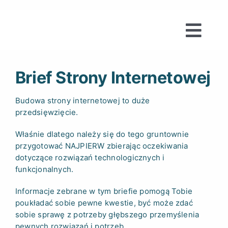
Skip
to
content
Togg
Navi
Strony WWW
Brief Strony Internetowej
Reklamy
Budowa strony internetowej to duże
przedsięwzięcie.
Usługi
Właśnie dlatego należy się do tego gruntownie
przygotować NAJPIERW zbierając oczekiwania
dotyczące rozwiązań technologicznych i
Partnerzy
funkcjonalnych.
Informacje zebrane w tym briefie pomogą Tobie
Bezpłatna konsultacja
poukładać sobie pewne kwestie, być może zdać
sobie sprawę z potrzeby głębszego przemyślenia
pewnych rozwiązań i potrzeb.