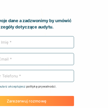
swoje dane a zadzwonimy by umówić
czegóły dotyczące audytu.
mularz akceptujesz
politykę prywatności
.
Zarezerwuj rozmowę