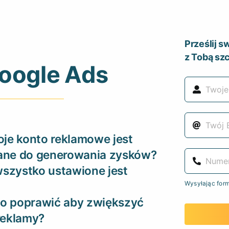
Prześlij 
z Tobą sz
oogle Ads
je konto reklamowe jest
ane do generowania zysków?
wszystko ustawione jest
Wysyłając for
co poprawić aby zwiększyć
reklamy?